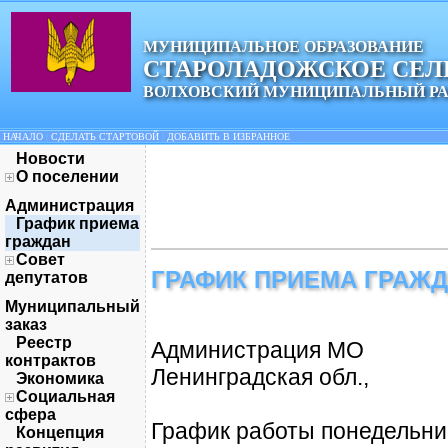
МУНИЦИПАЛЬНОЕ ОБРАЗОВАНИЕ
СТАРОЛАДОЖСКОЕ СЕЛ
ВОЛХОВСКИЙ МУНИЦИПАЛЬНЫЙ Р
НАЧАЛО
|
СДЕЛАТЬ СТАРТОВОЙ
|
ДОБАВИТЬ В ИЗБРАННОЕ
Новости
О поселении
Администрация
График приема
граждан
Совет
ГРАФИК ПРИЕМА ГРАЖ
депутатов
Муниципальный
заказ
Реестр
Администрация МО
контрактов
Ленинградская обл.,
Экономика
Социальная
сфера
График работы понедельни
Концепция