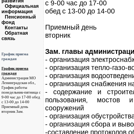
развития
с 9-00 час до 17-00
Официальная
обед с 13-00 до 14-00
информация
Пенсионный
фонд
Приемный день
Контакты
Обратная
вторник
связь
Зам. главы администрац
График приема
- организация электроснаб
граждан
- организация тепло-газо-
График приема
граждан
- организация водоотведен
Администрация МО
- организация снабжения 
Ленинградская обл.,
График работы
- содержание и строите
понедельник-пятница с
9-00 час до 17-00 обед
пользования, мостов 
с 13-00 до 14-00
сооружений
Приемный день
вторник Зам.
- организация обустройств
- организация сбора и выв
-составление протоколов 