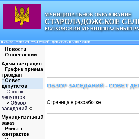
МУНИЦИПАЛЬНОЕ ОБРАЗОВАНИЕ
СТАРОЛАДОЖСКОЕ СЕЛ
ВОЛХОВСКИЙ МУНИЦИПАЛЬНЫЙ Р
НАЧАЛО
|
СДЕЛАТЬ СТАРТОВОЙ
|
ДОБАВИТЬ В ИЗБРАННОЕ
Новости
О поселении
Администрация
График приема
граждан
Совет
ОБЗОР ЗАСЕДАНИЙ - СОВЕТ ДЕ
депутатов
Список
депутатов
Страница в разработке
>
Обзор
заседаний
<
Муниципальный
заказ
Реестр
контрактов